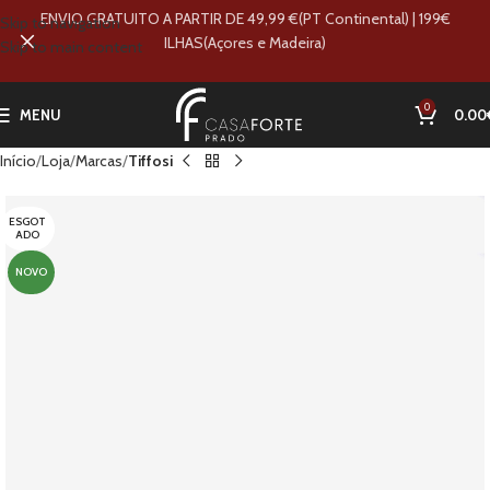
ENVIO GRATUITO A PARTIR DE 49,99 €(PT Continental) | 199€
Skip to navigation
ILHAS(Açores e Madeira)
Skip to main content
0
MENU
0.00
Início
Loja
Marcas
Tiffosi
ESGOT
ADO
NOVO