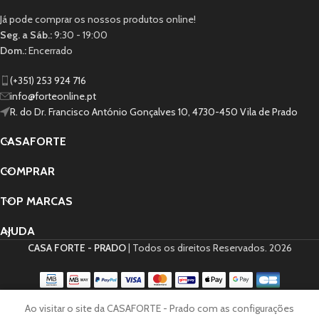
Já pode comprar os nossos produtos online!
Seg. a Sáb.:
9:30 - 19:00
Dom.:
Encerrado
(+351) 253 924 716
info@forteonline.pt
R. do Dr. Francisco António Gonçalves 10, 4730-450 Vila de Prado
CASAFORTE
COMPRAR
TOP MARCAS
AJUDA
CASA FORTE - PRADO
| Todos os direitos Reservados.
2026
0
Ao visitar o site da CASAFORTE - Prado com as configurações
Lista de Desejos
Loja
Carrinho
Minha conta