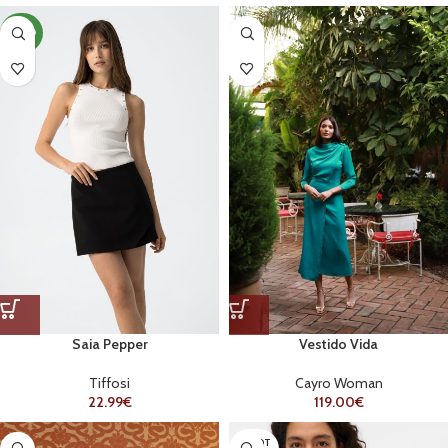
NOVO
Saia Pepper
Vestido Vida
Tiffosi
Cayro Woman
22.99
€
119.00
€
ESGOT