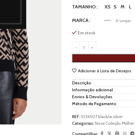
XS
S
M
L
TAMANHO
MARCA
Limpar
Em stock
Adicionar à Lista de Desejos
Descrição
Informação adicional
Envios & Devoluções
Método de Pagamento
REF:
1034507 black/w silver
Categorias:
Nova Coleção Mulher
Compartilhar: