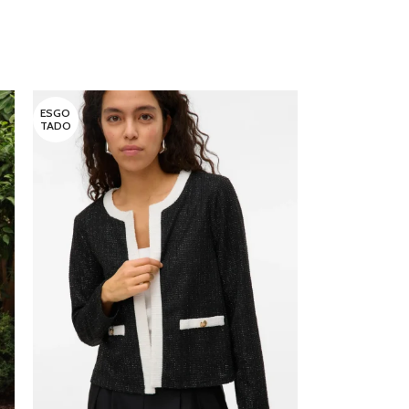
ESGO
TADO