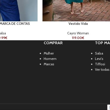
MARCA DE CONTAS
Vestido Vida
alsa
Cayro Woman
.99
€
119.00
€
COMPRAR
TOP MA
Mulher
Salsa
Homem
Levi’s
Marcas
Tiffosi
Ver todas