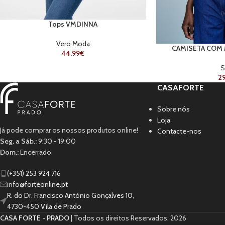
Tops VMDINNA
Vero Moda
CAMISETA COM 
44.99
€
S
29
CASAFORTE
Sobre nós
Loja
Já pode comprar os nossos produtos online!
Contacte-nos
Seg. a Sáb.:
9:30 - 19:00
Dom.:
Encerrado
(+351) 253 924 716
info@forteonline.pt
R. do Dr. Francisco António Gonçalves 10,
4730-450 Vila de Prado
CASA FORTE - PRADO
| Todos os direitos Reservados.
2026