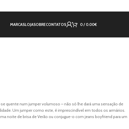
MARCAS
LOJA
SOBRE
CONTATOS
0
/
0.00
€
-se quente num jumper volumoso – não só lhe dará uma sensação de
lidade. Um jumper como este, é imprescindível em todos os armários.
ma noite de brisa de Verão ou conjugue-o com jeans boyfriend para um