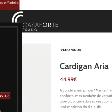
es e Madeira)
Cardigan Aria
44.99
€
A ponderar um jumper? Mantenha
conforto, mas também de versati
Use-o por cima do seu vestido nu
look moderno do dia-a-dia.
s