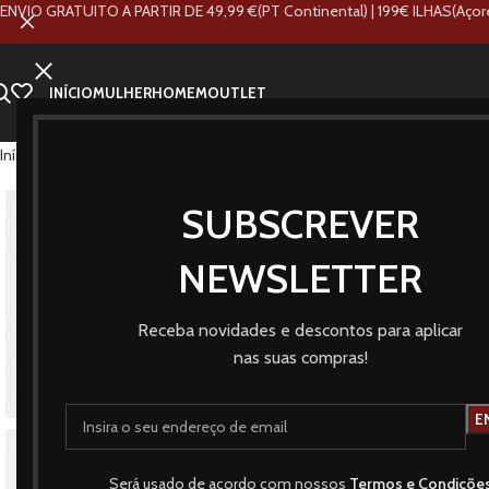
ENVIO GRATUITO A PARTIR DE 49,99 €(PT Continental) | 199€ ILHAS(Açor
INÍCIO
MULHER
HOMEM
OUTLET
Início
Loja
Marcas
Vero Moda
Cardigan Aria
SUBSCREVER
NOVO
NEWSLETTER
Receba novidades e descontos para aplicar
nas suas compras!
Será usado de acordo com nossos
Termos e Condiçõe