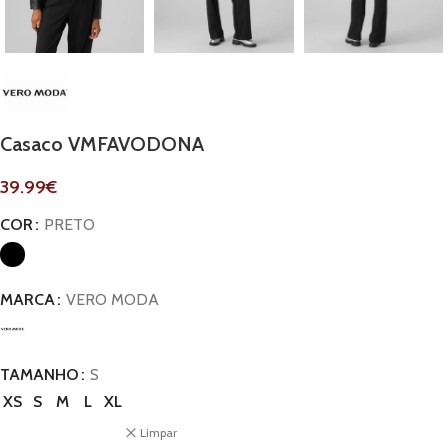
Casaco VMFAVODONA
39.99
€
COR
PRETO
MARCA
VERO MODA
TAMANHO
S
XS
S
M
L
XL
Limpar