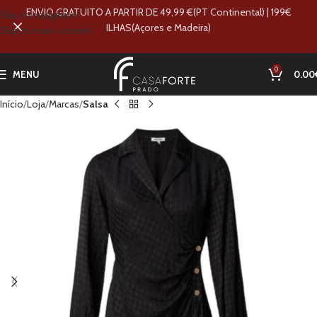
ENVIO GRATUITO A PARTIR DE 49,99 €(PT Continental) | 199€
Skip to navigation
ILHAS(Açores e Madeira)
Skip to main content
0
MENU
0.00
Início
Loja
Marcas
Salsa