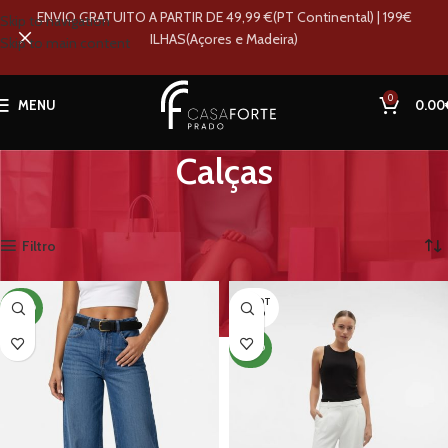
ENVIO GRATUITO A PARTIR DE 49,99 €(PT Continental) | 199€
Skip to navigation
ILHAS(Açores e Madeira)
Skip to main content
0
MENU
0.00
Calças
Início
Loja
Mulher
Roupa
Calças
A mostrar todos os 10 resultados
Filtro
ESGOT
NOVO
ADO
NOVO