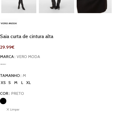
Saia curta de cintura alta
29.99
€
MARCA
VERO MODA
TAMANHO
M
XS
S
M
L
XL
COR
PRETO
Limpar