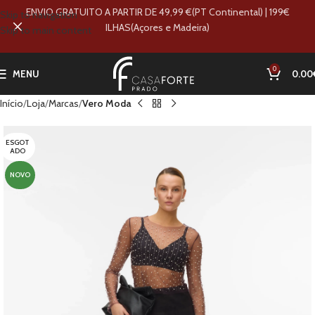
ENVIO GRATUITO A PARTIR DE 49,99 €(PT Continental) | 199€
Skip to navigation
ILHAS(Açores e Madeira)
Skip to main content
0
MENU
0.00
Início
Loja
Marcas
Vero Moda
ESGOT
ADO
NOVO