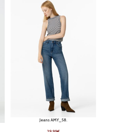
Jeans AMY_58.
29.99
€