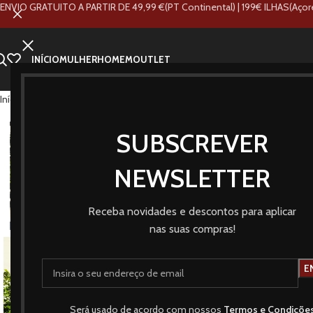
ENVIO GRATUITO A PARTIR DE 49,99 €(PT Continental) | 199€ ILHAS(Açor
INÍCIO
MULHER
HOMEM
OUTLET
Início
Loja
Marcas
Elsa Puche Centella
Vestido Senhora
SUBSCREVER
ESGOT
ADO
NEWSLETTER
NOVO
Receba novidades e descontos para aplicar
nas suas compras!
Será usado de acordo com nossos
Termos e Condiçõe