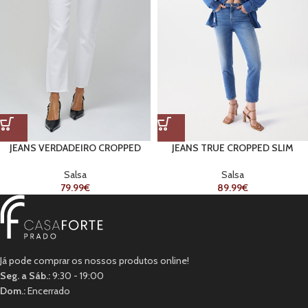
JEANS VERDADEIRO CROPPED
JEANS TRUE CROPPED SLIM
SLIM
Salsa
Salsa
89.99
€
79.99
€
Já pode comprar os nossos produtos online!
Seg. a Sáb.:
9:30 - 19:00
Dom.:
Encerrado