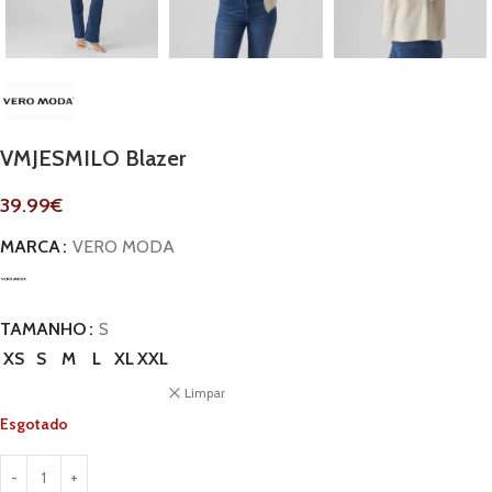
VMJESMILO Blazer
39.99
€
MARCA
VERO MODA
TAMANHO
S
XS
S
M
L
XL
XXL
Limpar
Esgotado