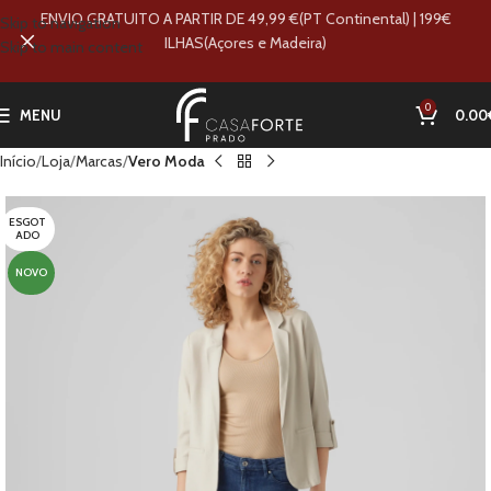
ENVIO GRATUITO A PARTIR DE 49,99 €(PT Continental) | 199€
Skip to navigation
ILHAS(Açores e Madeira)
Skip to main content
0
MENU
0.00
Início
Loja
Marcas
Vero Moda
ESGOT
ADO
NOVO