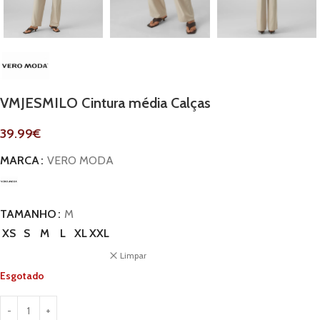
VMJESMILO Cintura média Calças
39.99
€
MARCA
VERO MODA
TAMANHO
M
XS
S
M
L
XL
XXL
Limpar
Esgotado