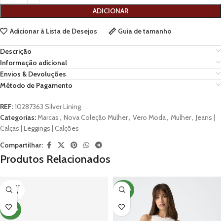
ADICIONAR
Adicionar à Lista de Desejos
Guia de tamanho
Descrição
Informação adicional
Envios & Devoluções
Método de Pagamento
REF:
10287363 Silver Lining
Categorias:
Marcas
,
Nova Coleção Mulher
,
Vero Moda
,
Mulher
,
Jeans |
Calças | Leggings | Calções
Compartilhar:
Produtos Relacionados
ESGOT
NOVO
ADO
NOVO