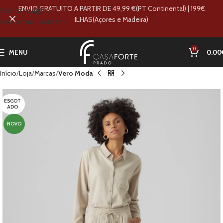
ENVIO GRATUITO A PARTIR DE 49,99 €(PT Continental) | 199€
Skip to navigation
ILHAS(Açores e Madeira)
Skip to main content
0
MENU
0.00
Início
Loja
Marcas
Vero Moda
ESGOT
ADO
NOVO